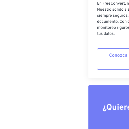
En FreeConvert, n
Nuestro sólido si
siempre seguros, 
documento. Con c
monitoreo riguros
tus datos.
Conozca 
¿Quier