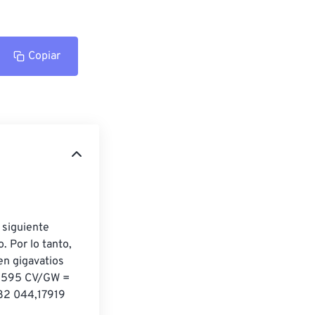
Copiar
 siguiente 
 Por lo tanto, 
en gigavatios 
89595 CV/GW = 
82 044,17919 