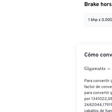
Brake hors
1 bhp x 0.00
Cómo conve
Gigawatts
=
Bra
Para convertir 
factor de conve
para convertir g
por 1341022,08
2682044,17919 
caballos de fuer