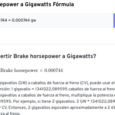
epower a Gigawatts Fórmula
0744 = 0.000744 gw
rtir Brake horsepower a Gigawatts?
ke horsepower
×
0.000744
gigavatios (GW) a caballos de fuerza al freno (CV), puede usar el
rsión: 1 gigavatio = 1341022,089595 caballos de fuerza al freno.
igavatios a caballos de fuerza al freno, multiplique la potencia 
9595. Por ejemplo, si tiene 2 gigavatios: 2 GW * 1341022,0
CV. Entonces, 2 gigavatios equivalen aproximadamente a 2 6
za al freno.