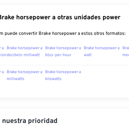
Brake horsepower a otras unidades power
m puede convertir Brake horsepower a estos otros formatos:
 a
Brake horsepower a
Brake horsepower a
Brake horsepower a
Bra
tion
decibels-milliwatt
btus-per-hour
watt
meg
 a
Brake horsepower a
Brake horsepower a
milliwatts
kilowatts
, nuestra prioridad