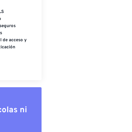
LS
o
seguros
s
l de acceso y
icación
olas ni