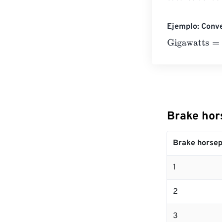
Ejemplo: Conve
Gigawatts
=
10 
Brake hor
Brake horse
1
2
3