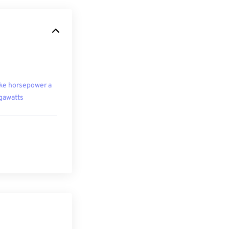
ke horsepower a
awatts