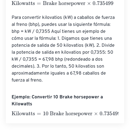
Kilowatts
=
Brake horsepower
×
0.735499
Para convertir kilovatios (kW) a caballos de fuerza 
al freno (bhp), puedes usar la siguiente fórmula: 
bhp = kW / 0,7355 Aquí tienes un ejemplo de 
cómo usar la fórmula: 1. Digamos que tienes una 
potencia de salida de 50 kilovatios (kW). 2. Divide 
la potencia de salida en kilovatios por 0,7355: 50 
kW / 0,7355 = 67,98 bhp (redondeado a dos 
decimales). 3. Por lo tanto, 50 kilovatios son 
aproximadamente iguales a 67,98 caballos de 
fuerza al freno.
Ejemplo: Convertir 10 Brake horsepower a
Kilowatts
Kilowatts
=
10 Brake horsepower
×
0.735499
=
7.35499
Kil