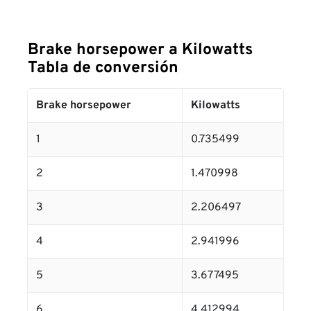
Brake horsepower a Kilowatts
Tabla de conversión
Brake horsepower
Kilowatts
1
0.735499
2
1.470998
3
2.206497
4
2.941996
5
3.677495
6
4.412994