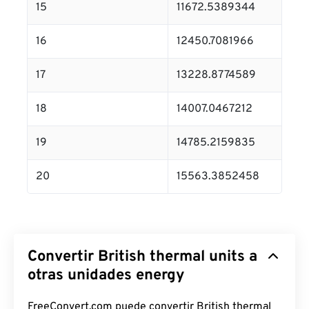
15
11672.5389344
16
12450.7081966
17
13228.8774589
18
14007.0467212
19
14785.2159835
20
15563.3852458
Convertir British thermal units a
otras unidades energy
FreeConvert.com puede convertir British thermal