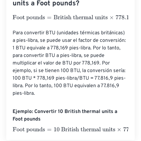
units a Foot pounds?
Foot pounds
=
British thermal units
×
778.16926229
Para convertir BTU (unidades térmicas británicas) 
a pies-libra, se puede usar el factor de conversión: 
1 BTU equivale a 778,169 pies-libra. Por lo tanto, 
para convertir BTU a pies-libra, se puede 
multiplicar el valor de BTU por 778,169. Por 
ejemplo, si se tienen 100 BTU, la conversión sería: 
100 BTU * 778,169 pies-libra/BTU = 77.816,9 pies-
libra. Por lo tanto, 100 BTU equivalen a 77.816,9 
pies-libra.
Ejemplo: Convertir 10 British thermal units a
Foot pounds
Foot pounds
=
10 British thermal units
×
778.16926229
=
7