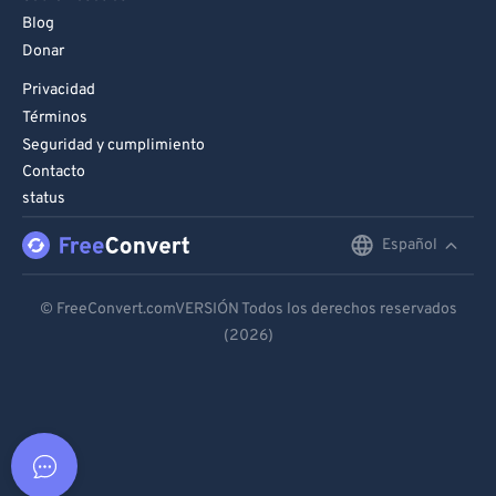
Blog
Donar
Privacidad
Términos
Seguridad y cumplimiento
Contacto
status
Español
English
Deutsch
© FreeConvert.comVERSIÓN Todos los derechos reservados
(2026)
Español
Français
Português
Italiano