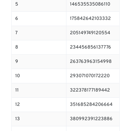
5
146535535086110
6
175842642103332
7
205149749120554
8
234456856137776
9
263763963154998
10
293071070172220
11
322378177189442
12
351685284206664
13
380992391223886