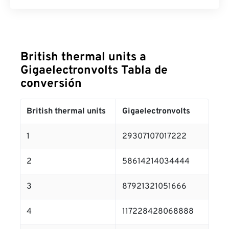
British thermal units a
Gigaelectronvolts Tabla de
conversión
British thermal units
Gigaelectronvolts
1
29307107017222
2
58614214034444
3
87921321051666
4
117228428068888