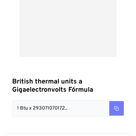
British thermal units a
Gigaelectronvolts Fórmula
1 Btu x 293071070172..