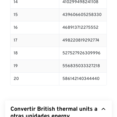
14
410299498241108
15
439606605258330
16
468913712275552
17
498220819292774
18
527527926309996
19
556835033327218
20
586142140344440
Convertir British thermal units a
otras unidades energy