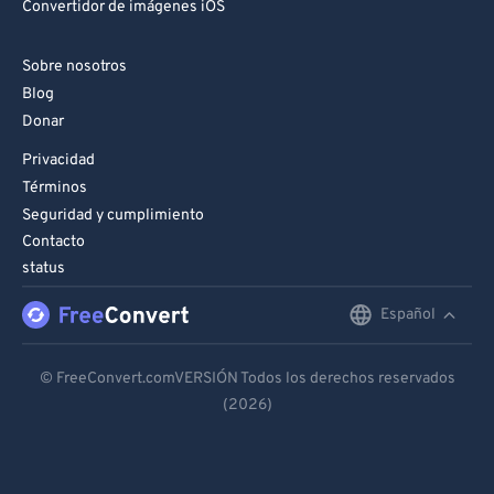
Convertidor de imágenes iOS
Sobre nosotros
Blog
Donar
Privacidad
Términos
Seguridad y cumplimiento
Contacto
status
Español
English
Deutsch
© FreeConvert.comVERSIÓN Todos los derechos reservados
(2026)
Español
Français