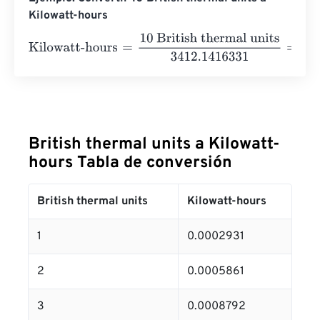
Kilowatt-hours
Kilowatt-hours
=
10 British thermal units
3412.1416331
=
0
British thermal units a Kilowatt-
hours Tabla de conversión
British thermal units
Kilowatt-hours
1
0.0002931
2
0.0005861
3
0.0008792