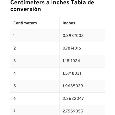
Centimeters a Inches Tabla de
conversión
Centimeters
Inches
1
0.3937008
2
0.7874016
3
1.1811024
4
1.5748031
5
1.9685039
6
2.3622047
7
2.7559055