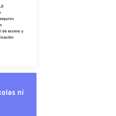
LS
o
seguros
s
l de acceso y
icación
olas ni