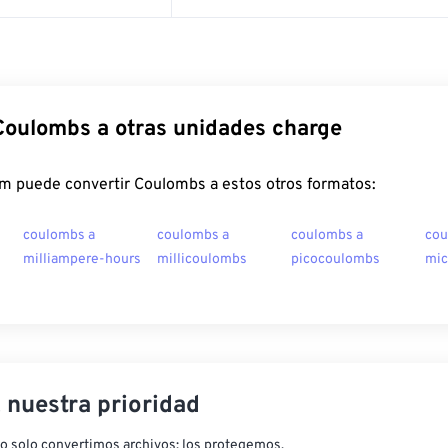
Coulombs a otras unidades charge
m puede convertir Coulombs a estos otros formatos:
coulombs a
coulombs a
coulombs a
cou
milliampere-hours
millicoulombs
picocoulombs
mic
, nuestra prioridad
o solo convertimos archivos: los protegemos.