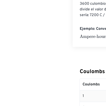
3600 culombios 
divide el valor
sería: 7200 C 
Ejemplo: Conv
Ampere-hours
Coulombs 
Coulombs
1