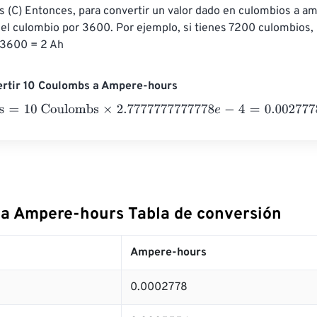
(C) Entonces, para convertir un valor dado en culombios a am
 del culombio por 3600. Por ejemplo, si tienes 7200 culombios, 
/ 3600 = 2 Ah
ertir 10 Coulombs a Ampere-hours
=
10 Coulombs
×
2.7777777777778
e
-
4
=
0.0027778
Ampere-hou
a Ampere-hours Tabla de conversión
Ampere-hours
0.0002778