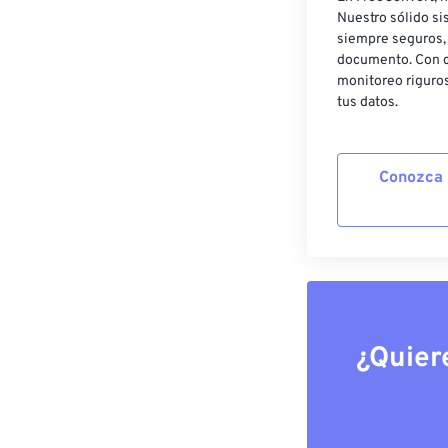
Nuestro sólido si
siempre seguros, 
documento. Con c
monitoreo riguros
tus datos.
Conozca 
¿Quier