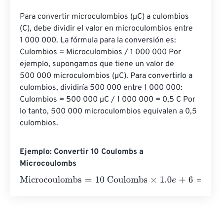
Para convertir microculombios (µC) a culombios 
(C), debe dividir el valor en microculombios entre 
1 000 000. La fórmula para la conversión es: 
Culombios = Microculombios / 1 000 000 Por 
ejemplo, supongamos que tiene un valor de 
500 000 microculombios (µC). Para convertirlo a 
culombios, dividiría 500 000 entre 1 000 000: 
Culombios = 500 000 µC / 1 000 000 = 0,5 C Por 
lo tanto, 500 000 microculombios equivalen a 0,5 
culombios.
Ejemplo: Convertir 10 Coulombs a
Microcoulombs
Microcoulombs
=
10 Coulombs
×
1.0
e
+
6
=
10000000
Micro