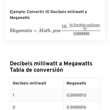
Ejemplo: Convertir 10 Decibels milliwatt a
Megawatts
Megawatts
=
M
a
t
h
.
p
o
w
10
,
10 Decibels milliwatt
10
1000000
Decibels milliwatt a Megawatts
Tabla de conversión
Decibels milliwatt
Megawatts
1
0.0000013
2
0.0000016