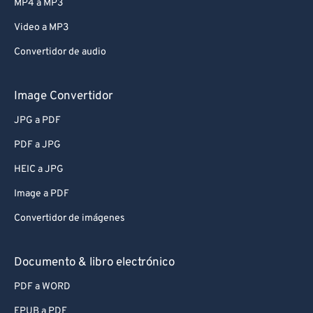
MP4 a MP3
Video a MP3
Convertidor de audio
Image Convertidor
JPG a PDF
PDF a JPG
HEIC a JPG
Image a PDF
Convertidor de imágenes
Documento & libro electrónico
PDF a WORD
EPUB a PDF