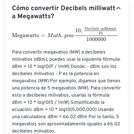
Cómo convertir Decibels milliwatt
a Megawatts?
Megawatts
=
M
a
t
h
.
p
o
w
10
,
Decibels milliwatt
10
1000000
Para convertir megavatios (MW) a decibeles 
milivatios (dBm), puedes usar la siguiente fórmula: 
dBm = 10 * log10(P / 1mW) Donde: - dBm son los 
decibeles milivatios - P es la potencia en 
megavatios (MW) Por ejemplo, digamos que tienes 
una potencia de 5 megavatios (MW). Para convertir 
esto a decibeles milivatios, usarías la fórmula: 
dBm = 10 * log10(5 / 1mW) Simplificando la 
ecuación: dBm = 10 * log10(5,000,000) Usando 
una calculadora: dBm ≈ 66.02 dBm Por lo tanto, 5 
megavatios son aproximadamente iguales a 66.02 
decibeles milivatios.