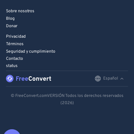
Sobre nosotros
Blog
Donar
Privacidad
Términos
Seguridad y cumplimiento
Contacto
status
Español
English
Deutsch
© FreeConvert.comVERSIÓN Todos los derechos reservados
(2026)
Español
Français
Português