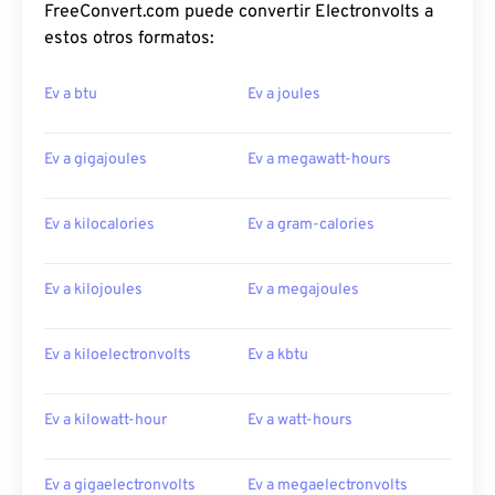
FreeConvert.com puede convertir Electronvolts a
estos otros formatos:
Ev a btu
Ev a joules
Ev a gigajoules
Ev a megawatt-hours
Ev a kilocalories
Ev a gram-calories
Ev a kilojoules
Ev a megajoules
Ev a kiloelectronvolts
Ev a kbtu
Ev a kilowatt-hour
Ev a watt-hours
Ev a gigaelectronvolts
Ev a megaelectronvolts