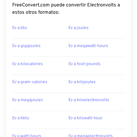
FreeConvert.com puede convertir Electronvolts a
estos otros formatos:
Ev a btu
Ev a joules
Ev a gigajoules
Ev a megawatt-hours
Ev a kilocalories
Ev a foot-pounds
Ev a gram-calories
Ev a kilojoules
Ev a megajoules
Ev a kiloelectronvolts
Ev a kbtu
Ev a kilowatt-hour
Ev a watt-hours
Ev a megaelectronvolts