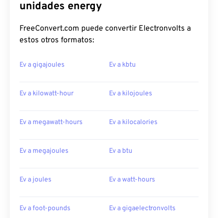
unidades energy
FreeConvert.com puede convertir Electronvolts a
estos otros formatos:
Ev a gigajoules
Ev a kbtu
Ev a kilowatt-hour
Ev a kilojoules
Ev a megawatt-hours
Ev a kilocalories
Ev a megajoules
Ev a btu
Ev a joules
Ev a watt-hours
Ev a foot-pounds
Ev a gigaelectronvolts