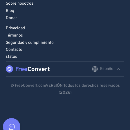
Sobre nosotros
Blog
Donar
Privacidad
Términos
Seguridad y cumplimiento
Contacto
status
Español
English
Deutsch
© FreeConvert.comVERSIÓN Todos los derechos reservados
(2026)
Español
Français
Português
Italiano