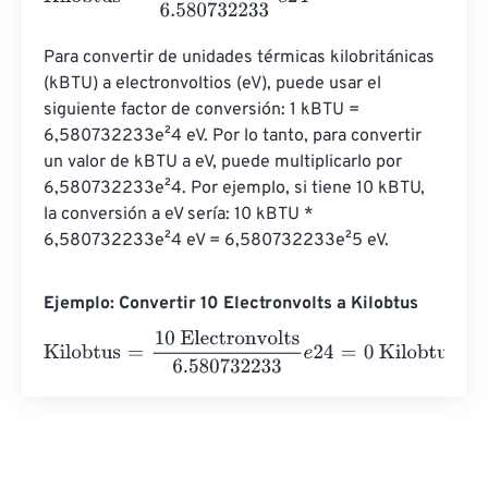
Para convertir de unidades térmicas kilobritánicas 
(kBTU) a electronvoltios (eV), puede usar el 
siguiente factor de conversión: 1 kBTU = 
6,580732233e²4 eV. Por lo tanto, para convertir 
un valor de kBTU a eV, puede multiplicarlo por 
6,580732233e²4. Por ejemplo, si tiene 10 kBTU, 
la conversión a eV sería: 10 kBTU * 
6,580732233e²4 eV = 6,580732233e²5 eV.
Ejemplo: Convertir 10 Electronvolts a Kilobtus
Kilobtus
=
10 Electronvolts
6.580732233
e
24
=
0
Kilobtus