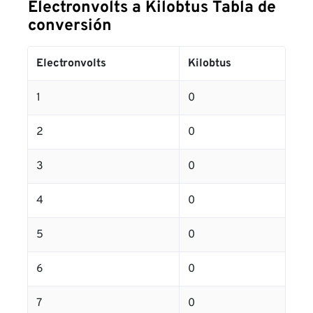
Electronvolts a Kilobtus Tabla de
conversión
Electronvolts
Kilobtus
1
0
2
0
3
0
4
0
5
0
6
0
7
0