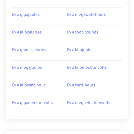
Ev a gigajoules
Ev a megawatt-hours
Ev a kilocalories
Ev a foot-pounds
Ev a gram-calories
Ev a kilojoules
Ev a megajoules
Ev a kiloelectronvolts
Ev a kilowatt-hour
Ev a watt-hours
Ev a gigaelectronvolts
Ev a megaelectronvolts