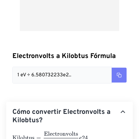
Electronvolts a Kilobtus Fórmula
1 eV ÷ 6.580732233e2..
Cómo convertir Electronvolts a
Kilobtus?
Kilobtus
=
Electronvolts
6.580732233
e
24