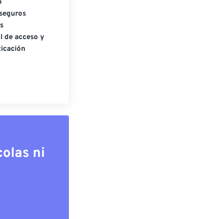
o
seguros
s
l de acceso y
icación
olas ni