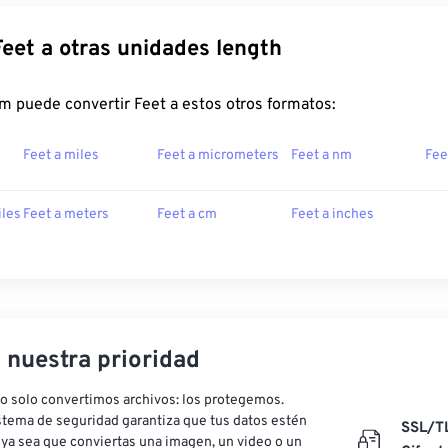
Feet a otras unidades length
m puede convertir Feet a estos otros formatos:
Feet a miles
Feet a micrometers
Feet a nm
Fee
iles
Feet a meters
Feet a cm
Feet a inches
, nuestra prioridad
o solo convertimos archivos: los protegemos.
stema de seguridad garantiza que tus datos estén
SSL/T
ya sea que conviertas una imagen, un video o un