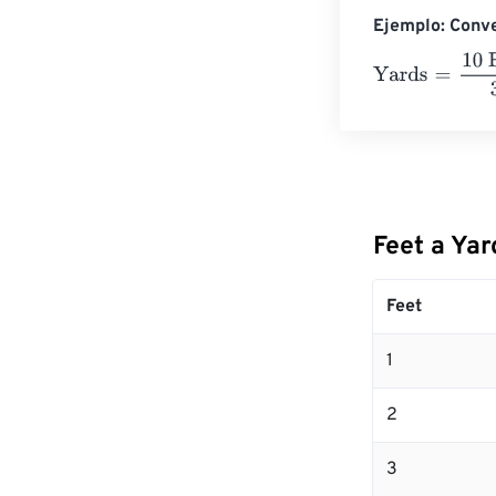
Ejemplo: Conve
Yards
=
10 Feet
Feet a Yar
Feet
1
2
3