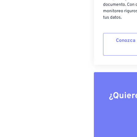
documento. Con c
monitoreo riguros
tus datos.
Conozca 
¿Quier