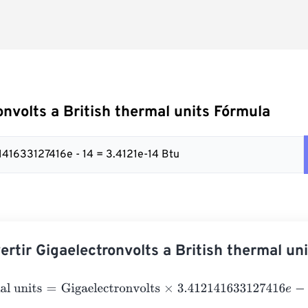
onvolts a British thermal units Fórmula
2141633127416e - 14 = 3.4121e-14 Btu
rtir Gigaelectronvolts a British thermal uni
 units
=
Gigaelectronvolts
×
3.412141633127416
e
-
14