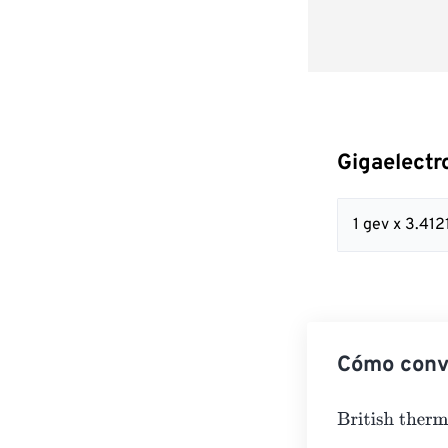
Gigaelectr
1 gev x 3.41
Cómo conve
British thermal