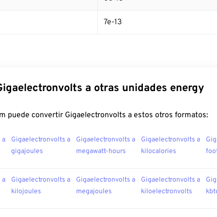
7e-13
Gigaelectronvolts a otras unidades energy
m puede convertir Gigaelectronvolts a estos otros formatos:
 a
Gigaelectronvolts a
Gigaelectronvolts a
Gigaelectronvolts a
Gig
gigajoules
megawatt-hours
kilocalories
foo
 a
Gigaelectronvolts a
Gigaelectronvolts a
Gigaelectronvolts a
Gig
kilojoules
megajoules
kiloelectronvolts
kbt