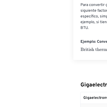
Para convertir 
siguiente facto
específico, sim
ejemplo, si tie
BTU.
Ejemplo: Conve
British thermal
Gigaelectr
Gigaelectron