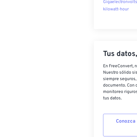
Gigaelectronvolts
kilowatt-hour
Tus datos
En FreeConvert, n
Nuestro sólido si
siempre seguros, 
documento. Con c
monitoreo riguros
tus datos.
Conozca 