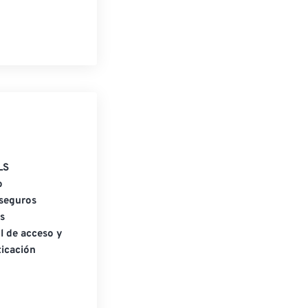
LS
o
seguros
s
l de acceso y
icación