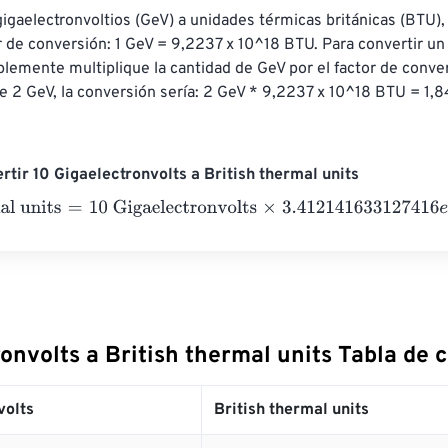
gigaelectronvoltios (GeV) a unidades térmicas británicas (BTU),
r de conversión: 1 GeV = 9,2237 x 10^18 BTU. Para convertir un 
plemente multiplique la cantidad de GeV por el factor de conver
ne 2 GeV, la conversión sería: 2 GeV * 9,2237 x 10^18 BTU = 1,8
rtir 10 Gigaelectronvolts a British thermal units
 units
=
10 Gigaelectronvolts
×
3.412141633127416
e
-
14
=
3
e
-
13
Br
onvolts a British thermal units Tabla de 
volts
British thermal units