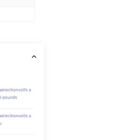
aelectronvolts a
t-pounds
aelectronvolts a
u