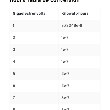
hours Tabla de conversión
Gigaelectronvolts
Kilowatt-hours
1
3.73248e-8
2
1e-7
3
1e-7
4
1e-7
5
2e-7
6
2e-7
7
3e-7