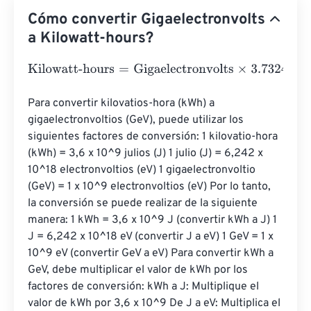
Cómo convertir Gigaelectronvolts
a Kilowatt-hours?
Kilowatt-hours
=
Gigaelectronvolts
×
3.73248478285282
Para convertir kilovatios-hora (kWh) a 
gigaelectronvoltios (GeV), puede utilizar los 
siguientes factores de conversión: 1 kilovatio-hora 
(kWh) = 3,6 x 10^9 julios (J) 1 julio (J) = 6,242 x 
10^18 electronvoltios (eV) 1 gigaelectronvoltio 
(GeV) = 1 x 10^9 electronvoltios (eV) Por lo tanto, 
la conversión se puede realizar de la siguiente 
manera: 1 kWh = 3,6 x 10^9 J (convertir kWh a J) 1 
J = 6,242 x 10^18 eV (convertir J a eV) 1 GeV = 1 x 
10^9 eV (convertir GeV a eV) Para convertir kWh a 
GeV, debe multiplicar el valor de kWh por los 
factores de conversión: kWh a J: Multiplique el 
valor de kWh por 3,6 x 10^9 De J a eV: Multiplica el 