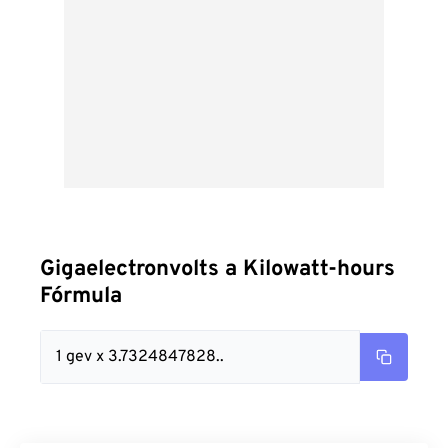
Gigaelectronvolts a Kilowatt-hours
Fórmula
1 gev x 3.7324847828..