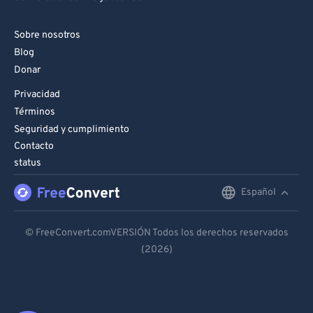
Sobre nosotros
Blog
Donar
Privacidad
Términos
Seguridad y cumplimiento
Contacto
status
Español
English
Deutsch
© FreeConvert.comVERSIÓN Todos los derechos reservados
(2026)
Español
Français
Português