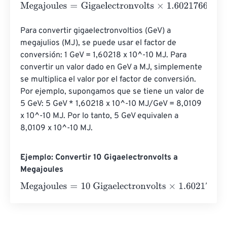
Megajoules
=
Gigaelectronvolts
×
1.602176634
e
-
25
Para convertir gigaelectronvoltios (GeV) a 
megajulios (MJ), se puede usar el factor de 
conversión: 1 GeV = 1,60218 x 10^-10 MJ. Para 
convertir un valor dado en GeV a MJ, simplemente 
se multiplica el valor por el factor de conversión. 
Por ejemplo, supongamos que se tiene un valor de 
5 GeV: 5 GeV * 1,60218 x 10^-10 MJ/GeV = 8,0109 
x 10^-10 MJ. Por lo tanto, 5 GeV equivalen a 
8,0109 x 10^-10 MJ.
Ejemplo: Convertir 10 Gigaelectronvolts a
Megajoules
Megajoules
=
10 Gigaelectronvolts
×
1.602176634
e
-
25
=
0