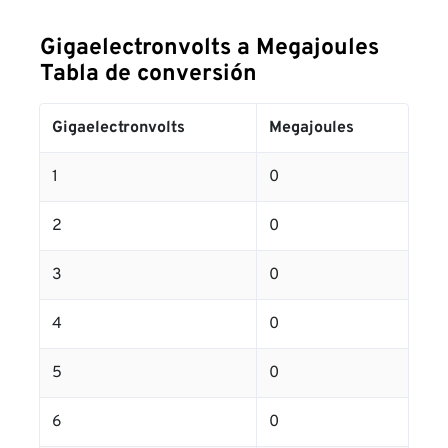
Gigaelectronvolts a Megajoules
Tabla de conversión
Gigaelectronvolts
Megajoules
1
0
2
0
3
0
4
0
5
0
6
0