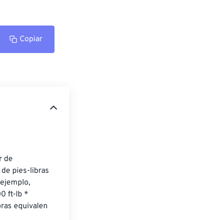
Copiar
r de 
de pies-libras 
 ejemplo, 
 ft-lb * 
ras equivalen 