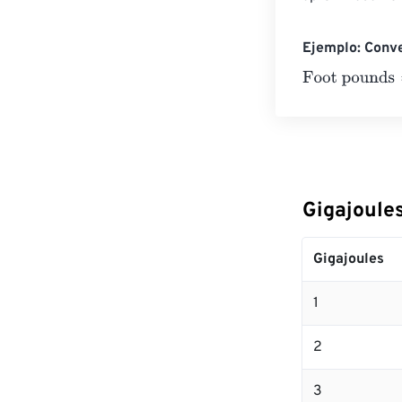
Ejemplo: Conve
Foot pounds
=
1
Gigajoule
Gigajoules
1
2
3