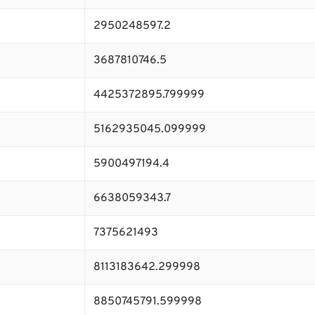
2950248597.2
3687810746.5
4425372895.799999
5162935045.099999
5900497194.4
6638059343.7
7375621493
8113183642.299998
8850745791.599998