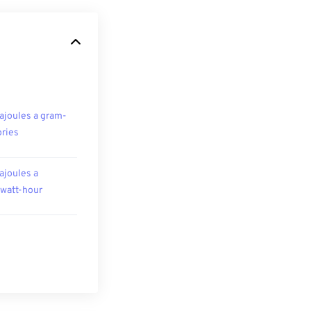
ajoules a gram-
ories
ajoules a
owatt-hour