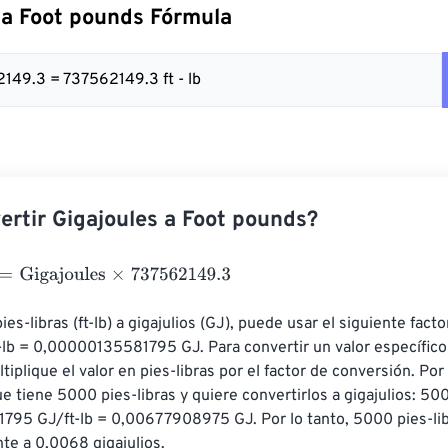
 a Foot pounds Fórmula
2149.3 = 737562149.3 ft - lb
rtir Gigajoules a Foot pounds?
igajoules
×
737562149.3
ies-libras (ft-lb) a gigajulios (GJ), puede usar el siguiente facto
t-lb = 0,00000135581795 GJ. Para convertir un valor específico 
ltiplique el valor en pies-libras por el factor de conversión. Por
tiene 5000 pies-libras y quiere convertirlos a gigajulios: 5000
95 GJ/ft-lb = 0,00677908975 GJ. Por lo tanto, 5000 pies-lib
e a 0,0068 gigajulios.