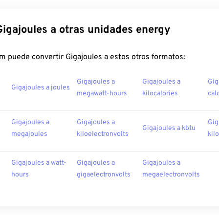
Gigajoules a otras unidades energy
m puede convertir Gigajoules a estos otros formatos:
Gigajoules a
Gigajoules a
Gig
Gigajoules a joules
megawatt-hours
kilocalories
cal
Gigajoules a
Gigajoules a
Gig
Gigajoules a kbtu
megajoules
kiloelectronvolts
kil
Gigajoules a watt-
Gigajoules a
Gigajoules a
hours
gigaelectronvolts
megaelectronvolts