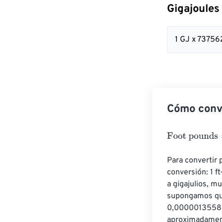
Gigajoules
1 GJ x 73756
Cómo conve
Foot pounds
=
G
Para convertir p
conversión: 1 f
a gigajulios, mu
supongamos que 
0,000001355817
aproximadament