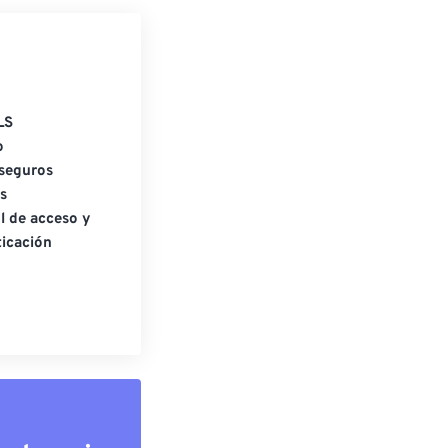
LS
o
seguros
s
l de acceso y
icación