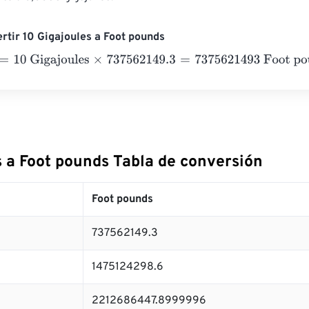
rtir 10 Gigajoules a Foot pounds
0 Gigajoules
×
737562149.3
=
7375621493
Foot pounds
s a Foot pounds Tabla de conversión
Foot pounds
737562149.3
1475124298.6
2212686447.8999996