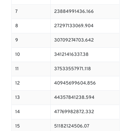
7
23884991436.166
8
27297133069.904
9
30709274703.642
10
34121416337.38
11
37533557971.118
12
40945699604.856
13
44357841238.594
14
47769982872.332
15
51182124506.07