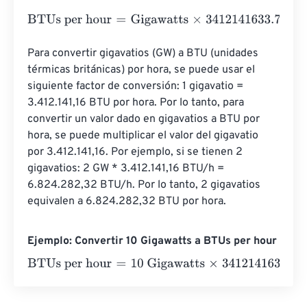
BTUs per hour
=
Gigawatts
×
3412141633.738
Para convertir gigavatios (GW) a BTU (unidades 
térmicas británicas) por hora, se puede usar el 
siguiente factor de conversión: 1 gigavatio = 
3.412.141,16 BTU por hora. Por lo tanto, para 
convertir un valor dado en gigavatios a BTU por 
hora, se puede multiplicar el valor del gigavatio 
por 3.412.141,16. Por ejemplo, si se tienen 2 
gigavatios: 2 GW * 3.412.141,16 BTU/h = 
6.824.282,32 BTU/h. Por lo tanto, 2 gigavatios 
equivalen a 6.824.282,32 BTU por hora.
Ejemplo: Convertir 10 Gigawatts a BTUs per hour
BTUs per hour
=
10 Gigawatts
×
3412141633.738
=
3412141