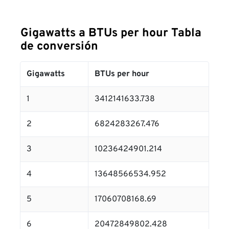
Gigawatts a BTUs per hour Tabla
de conversión
Gigawatts
BTUs per hour
1
3412141633.738
2
6824283267.476
3
10236424901.214
4
13648566534.952
5
17060708168.69
6
20472849802.428