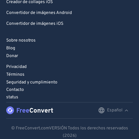
Creador de collages iOS
Convertidor de imágenes Android
Convertidor de imágenes iOS
Sobre nosotros
Blog
Donar
Privacidad
Términos
Seguridad y cumplimiento
Contacto
status
Español
English
Deutsch
© FreeConvert.comVERSIÓN Todos los derechos reservados
(2026)
Español