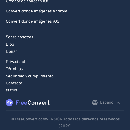
Creador de collages iOS
Convertidor de imágenes Android
Convertidor de imágenes iOS
Sobre nosotros
Blog
Donar
Privacidad
Términos
Seguridad y cumplimiento
Contacto
status
Español
English
Deutsch
© FreeConvert.comVERSIÓN Todos los derechos reservados
(2026)
Español