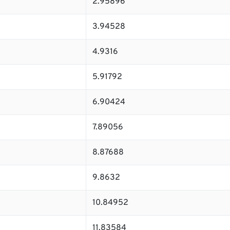
2.95896
3.94528
4.9316
5.91792
6.90424
7.89056
8.87688
9.8632
10.84952
11.83584