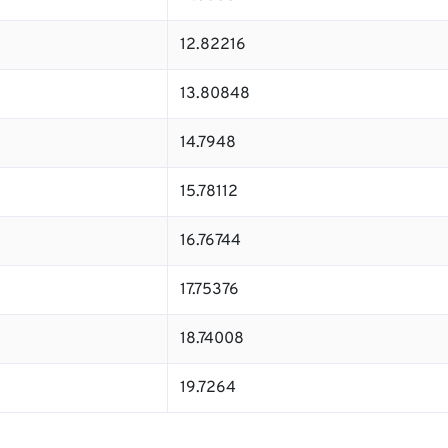
12.82216
13.80848
14.7948
15.78112
16.76744
17.75376
18.74008
19.7264