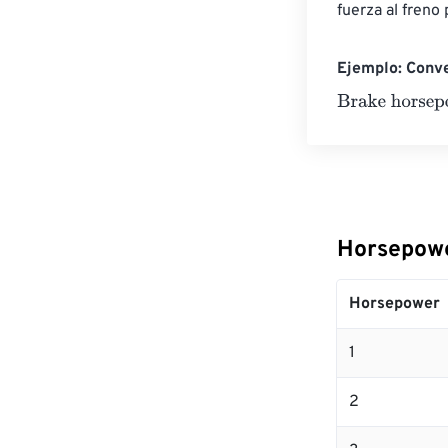
fuerza al freno
Ejemplo: Conv
Brake horsepo
Horsepowe
Horsepower
1
2