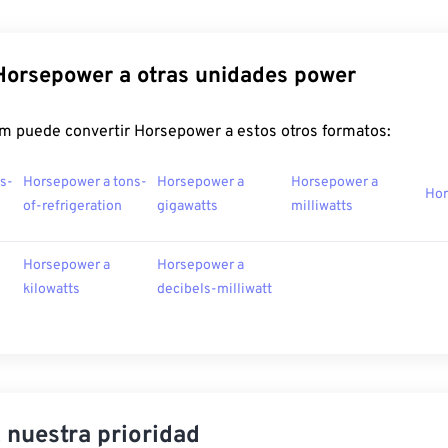
Horsepower a otras unidades power
m puede convertir Horsepower a estos otros formatos:
s-
Horsepower a tons-
Horsepower a
Horsepower a
Hor
of-refrigeration
gigawatts
milliwatts
Horsepower a
Horsepower a
kilowatts
decibels-milliwatt
, nuestra prioridad