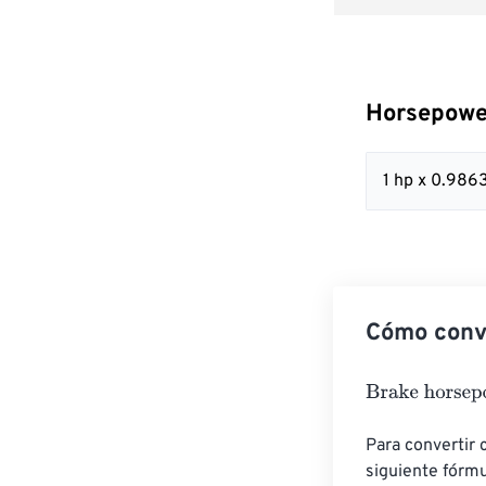
Horsepowe
1 hp x 0.986
Cómo conv
Brake horsepo
Para convertir c
siguiente fórmu