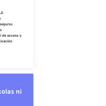
LS
o
seguros
s
l de acceso y
icación
olas ni