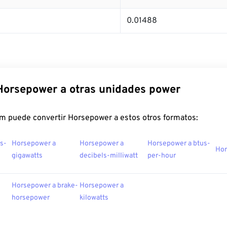
0.01488
Horsepower a otras unidades power
m puede convertir Horsepower a estos otros formatos:
s-
Horsepower a
Horsepower a
Horsepower a btus-
Hor
gigawatts
decibels-milliwatt
per-hour
Horsepower a brake-
Horsepower a
horsepower
kilowatts