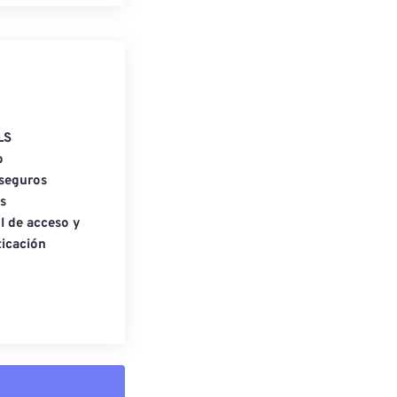
LS
o
seguros
s
l de acceso y
icación