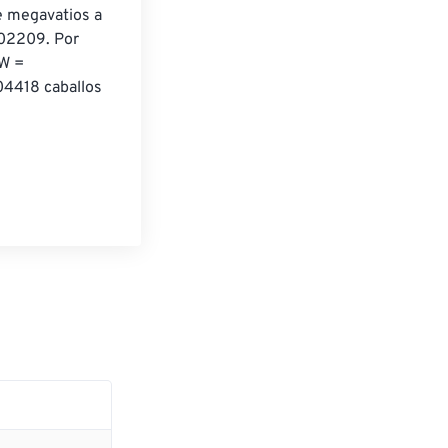
e megavatios a 
,02209. Por 
W = 
04418 caballos 