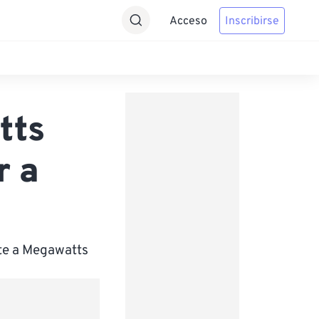
Acceso
Inscribirse
tts
r a
te a Megawatts