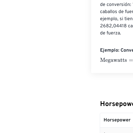
de conversión: 
caballos de fue
ejemplo, si ti
2682,04418 caba
de fuerza.
Ejemplo: Conv
Megawatts
=
10
Horsepowe
Horsepower