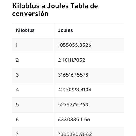
Kilobtus a Joules Tabla de
conversión
Kilobtus
Joules
1
1055055.8526
2
2110111.7052
3
3165167.5578
4
4220223.4104
5
5275279.263
6
6330335.1156
7
7385390.9682