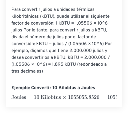
Para convertir julios a unidades térmicas 
kilobritánicas (kBTU), puede utilizar el siguiente 
factor de conversión: 1 kBTU = 1,05506 × 10^6 
julios Por lo tanto, para convertir julios a kBTU, 
divida el número de julios por el factor de 
conversión: kBTU = julios / (1,05506 × 10^6) Por 
ejemplo, digamos que tiene 2.000.000 julios y 
desea convertirlos a kBTU: kBTU = 2.000.000 / 
(1,05506 × 10^6) = 1,895 kBTU (redondeado a 
tres decimales)
Ejemplo: Convertir 10 Kilobtus a Joules
Joules
=
10 Kilobtus
×
1055055.8526
=
10550558.526
Jou