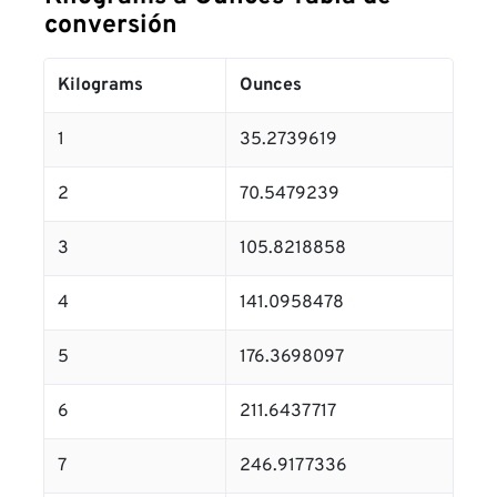
conversión
Kilograms
Ounces
1
35.2739619
2
70.5479239
3
105.8218858
4
141.0958478
5
176.3698097
6
211.6437717
7
246.9177336