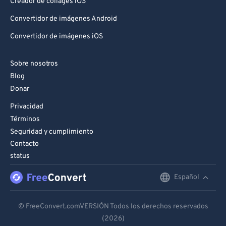
Creador de collages iOS
Convertidor de imágenes Android
Convertidor de imágenes iOS
Sobre nosotros
Blog
Donar
Privacidad
Términos
Seguridad y cumplimiento
Contacto
status
Español
English
Deutsch
© FreeConvert.comVERSIÓN Todos los derechos reservados
(2026)
Español