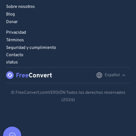
Sobre nosotros
Blog
Donar
Privacidad
Términos
Seguridad y cumplimiento
Contacto
status
Español
English
Deutsch
© FreeConvert.comVERSIÓN Todos los derechos reservados
(2026)
Español
Français
Português