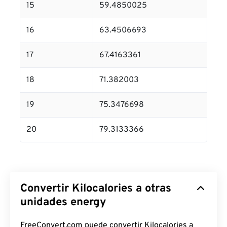
15
59.4850025
16
63.4506693
17
67.4163361
18
71.382003
19
75.3476698
20
79.3133366
Convertir Kilocalories a otras
unidades energy
FreeConvert.com puede convertir Kilocalories a