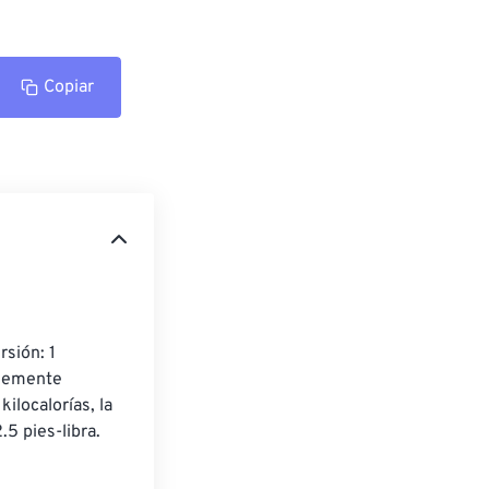
Copiar
rsión: 1 
plemente 
ilocalorías, la 
.5 pies-libra.