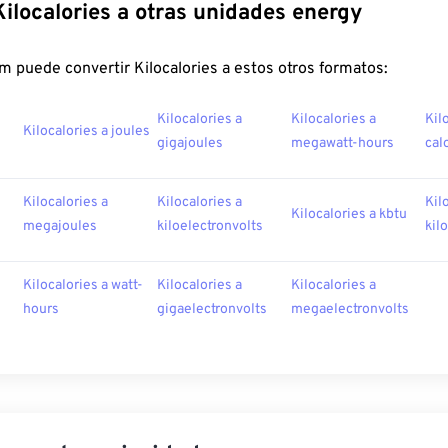
Kilocalories a otras unidades energy
 puede convertir Kilocalories a estos otros formatos:
Kilocalories a
Kilocalories a
Kil
Kilocalories a joules
gigajoules
megawatt-hours
cal
Kilocalories a
Kilocalories a
Kil
Kilocalories a kbtu
megajoules
kiloelectronvolts
kil
Kilocalories a watt-
Kilocalories a
Kilocalories a
hours
gigaelectronvolts
megaelectronvolts