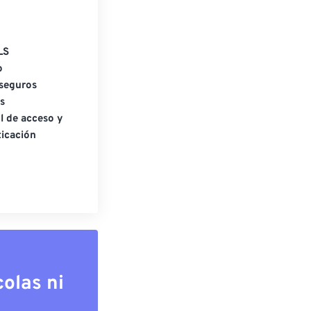
LS
o
seguros
s
l de acceso y
icación
olas ni