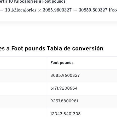
rtir 10 Kilocalories a Foot pounds
0 Kilocalories
×
3085.9600327
=
30859.600327
Foot pounds
es a Foot pounds Tabla de conversión
Foot pounds
3085.9600327
6171.9200654
9257.8800981
12343.8401308