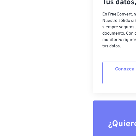
Tus datos
En FreeConvert, n
Nuestro sólido si
siempre seguros, 
documento. Con c
monitoreo riguros
tus datos.
Conozca 
¿Quier