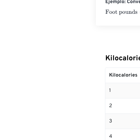
Ejemplo: Conve
Foot pounds
=
1
Kilocalori
Kilocalories
1
2
3
4