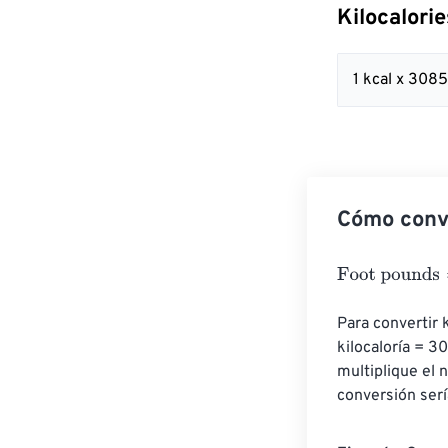
Kilocalori
1 kcal x 308
Cómo conve
Foot pounds
=
K
Para convertir k
kilocaloría = 3
multiplique el 
conversión serí