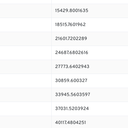
15429.8001635
18515.7601962
21601.7202289
24687.6802616
27773.6402943
30859.600327
33945.5603597
37031.5203924
40117.4804251