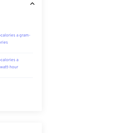
ocalories a gram-
ories
ocalories a
owatt-hour