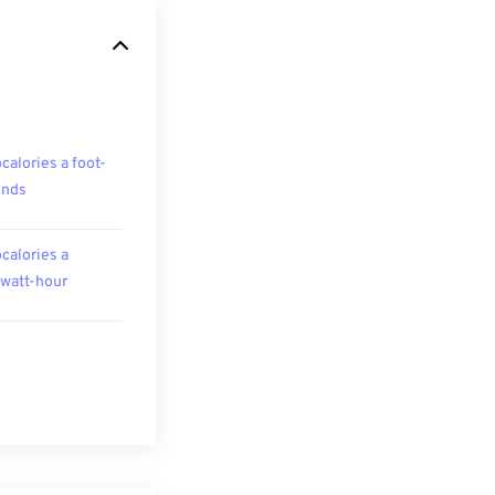
ocalories a foot-
unds
ocalories a
owatt-hour