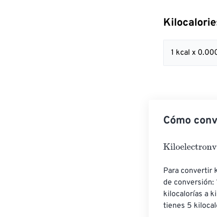
Kilocalori
1 kcal x 0.
Cómo conve
Kiloelectronvol
Para convertir k
de conversión: 1
kilocalorías a k
tienes 5 kiloca