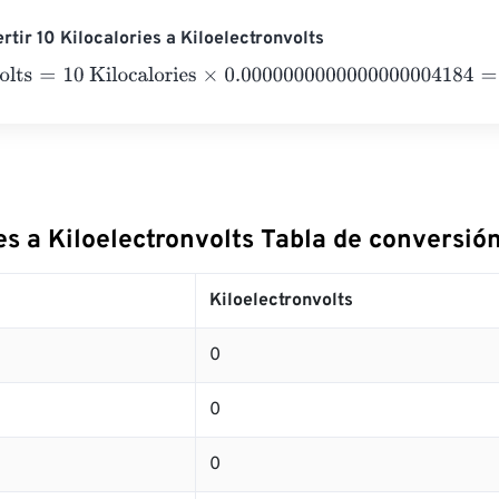
rtir 10 Kilocalories a Kiloelectronvolts
ts
=
10 Kilocalories
×
0.0000000000000000004184
=
0
Kiloelec
es a Kiloelectronvolts Tabla de conversió
Kiloelectronvolts
0
0
0