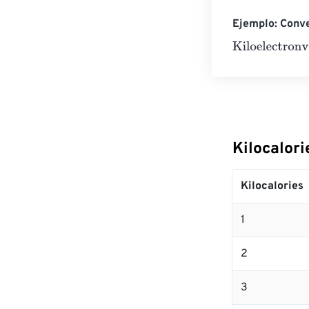
Ejemplo: Conve
Kiloelectronvol
Kilocalori
Kilocalories
1
2
3