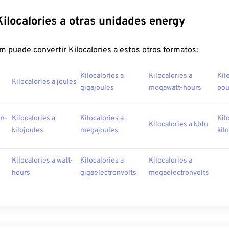
Kilocalories a otras unidades energy
 puede convertir Kilocalories a estos otros formatos:
Kilocalories a
Kilocalories a
Kil
Kilocalories a joules
gigajoules
megawatt-hours
po
am-
Kilocalories a
Kilocalories a
Kil
Kilocalories a kbtu
kilojoules
megajoules
kil
Kilocalories a watt-
Kilocalories a
Kilocalories a
hours
gigaelectronvolts
megaelectronvolts