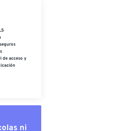
LS
o
seguros
s
l de acceso y
icación
olas ni