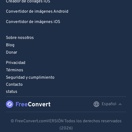
Creador de collages iOS
Convertidor de imágenes Android
Convertidor de imágenes iOS
Sobre nosotros
Blog
Donar
Privacidad
Términos
Seguridad y cumplimiento
Contacto
status
Español
English
Deutsch
© FreeConvert.comVERSIÓN Todos los derechos reservados
(2026)
Español