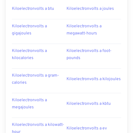
Kiloelectronvolts a btu
Kiloelectronvolts a joules
Kiloelectronvolts a
Kiloelectronvolts a
gigajoules
megawatt-hours
Kiloelectronvolts a
Kiloelectronvolts a foot-
kilocalories
pounds
Kiloelectronvolts a gram-
Kiloelectronvolts a kilojoules
calories
Kiloelectronvolts a
Kiloelectronvolts a kbtu
megajoules
Kiloelectronvolts a kilowatt-
Kiloelectronvolts a ev
hour