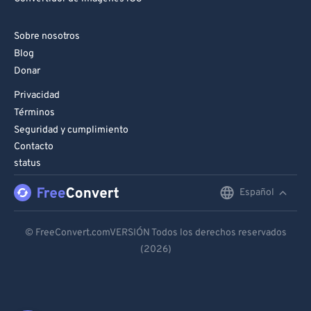
Sobre nosotros
Blog
Donar
Privacidad
Términos
Seguridad y cumplimiento
Contacto
status
Español
English
Deutsch
© FreeConvert.comVERSIÓN Todos los derechos reservados
(2026)
Español
Français
Português