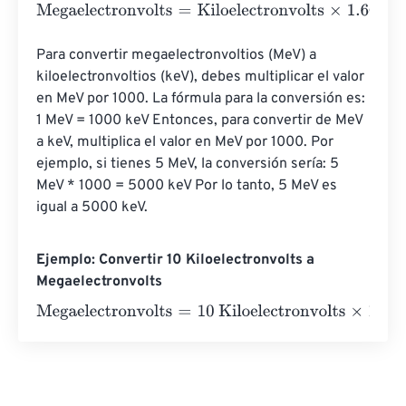
Megaelectronvolts
=
Kiloelectronvolts
×
1.602176634
e
-
19
Para convertir megaelectronvoltios (MeV) a 
kiloelectronvoltios (keV), debes multiplicar el valor 
en MeV por 1000. La fórmula para la conversión es: 
1 MeV = 1000 keV Entonces, para convertir de MeV 
a keV, multiplica el valor en MeV por 1000. Por 
ejemplo, si tienes 5 MeV, la conversión sería: 5 
MeV * 1000 = 5000 keV Por lo tanto, 5 MeV es 
igual a 5000 keV.
Ejemplo: Convertir 10 Kiloelectronvolts a
Megaelectronvolts
Megaelectronvolts
=
10 Kiloelectronvolts
×
1.602176634
e
-