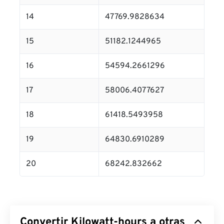
14
47769.9828634
15
51182.1244965
16
54594.2661296
17
58006.4077627
18
61418.5493958
19
64830.6910289
20
68242.832662
Convertir Kilowatt-hours a otras