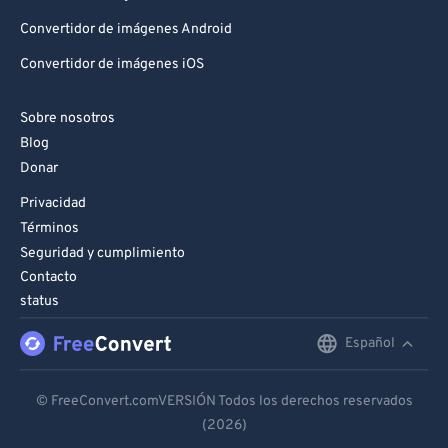
Convertidor de imágenes Android
Convertidor de imágenes iOS
Sobre nosotros
Blog
Donar
Privacidad
Términos
Seguridad y cumplimiento
Contacto
status
Español
English
Deutsch
© FreeConvert.comVERSIÓN Todos los derechos reservados
(2026)
Español