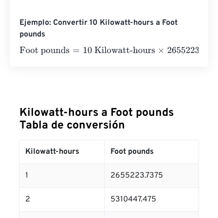
Ejemplo: Convertir 10 Kilowatt-hours a Foot
pounds
Foot pounds
=
10 Kilowatt-hours
×
2655223.7375
=
265522
Kilowatt-hours a Foot pounds
Tabla de conversión
Kilowatt-hours
Foot pounds
1
2655223.7375
2
5310447.475