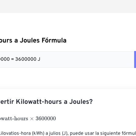
ours a Joules Fórmula
0000 = 3600000 J
rtir Kilowatt-hours a Joules?
t-hours
×
3600000
ilovatios-hora (kWh) a julios (J), puede usar la siguiente fórmul