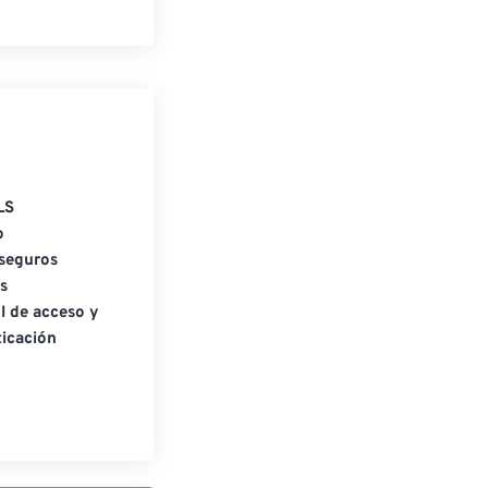
LS
o
seguros
s
l de acceso y
icación