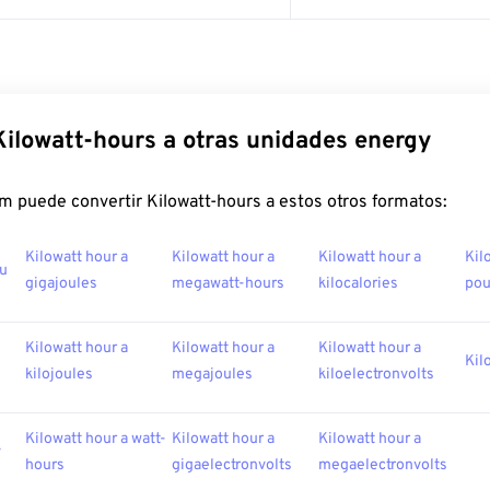
Kilowatt-hours a otras unidades energy
m puede convertir Kilowatt-hours a estos otros formatos:
Kilowatt hour a
Kilowatt hour a
Kilowatt hour a
Kil
tu
gigajoules
megawatt-hours
kilocalories
po
Kilowatt hour a
Kilowatt hour a
Kilowatt hour a
Kil
kilojoules
megajoules
kiloelectronvolts
Kilowatt hour a watt-
Kilowatt hour a
Kilowatt hour a
v
hours
gigaelectronvolts
megaelectronvolts