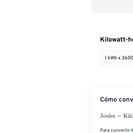
Kilowatt-h
1 kWh x 360
Cómo conve
Joules
=
Kilowat
Para convertir k