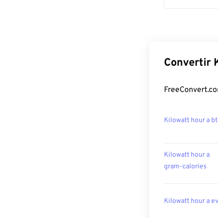
Convertir 
FreeConvert.co
Kilowatt hour a b
Kilowatt hour a
gram-calories
Kilowatt hour a e