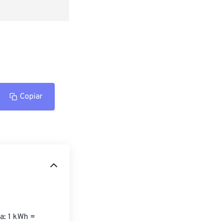
Copiar
a: 1 kWh = 