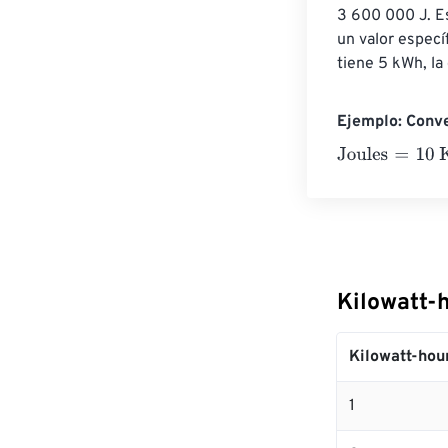
3 600 000 J. Es
un valor especí
tiene 5 kWh, l
Ejemplo: Conve
Joules
=
10 Kilo
Kilowatt-
Kilowatt-hou
1