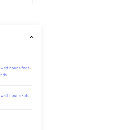
owatt hour a foot-
unds
owatt hour a kbtu