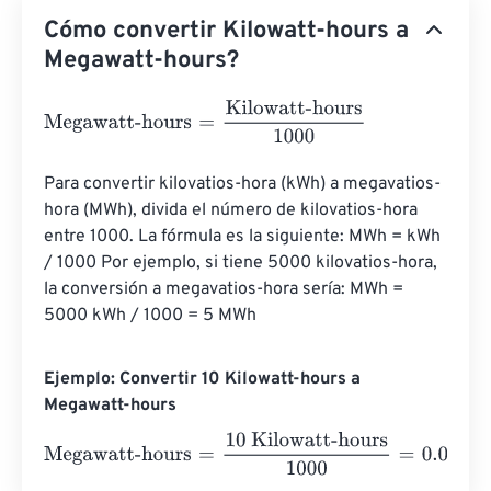
Cómo convertir Kilowatt-hours a
Megawatt-hours?
Megawatt-hours
=
Kilowatt-hours
1000
Para convertir kilovatios-hora (kWh) a megavatios-
hora (MWh), divida el número de kilovatios-hora 
entre 1000. La fórmula es la siguiente: MWh = kWh 
/ 1000 Por ejemplo, si tiene 5000 kilovatios-hora, 
la conversión a megavatios-hora sería: MWh = 
5000 kWh / 1000 = 5 MWh
Ejemplo: Convertir 10 Kilowatt-hours a
Megawatt-hours
Megawatt-hours
=
10 Kilowatt-hours
1000
=
0.01
Megawatt-