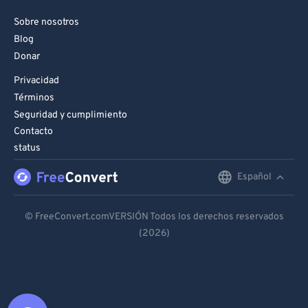
Sobre nosotros
Blog
Donar
Privacidad
Términos
Seguridad y cumplimiento
Contacto
status
Español
English
Deutsch
© FreeConvert.comVERSIÓN Todos los derechos reservados
(2026)
Español
Français
Português