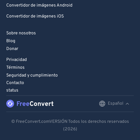
Convertidor de imágenes Android
Convertidor de imágenes iOS
Sobre nosotros
Blog
Donar
Privacidad
Términos
Seguridad y cumplimiento
Contacto
status
Español
English
Deutsch
© FreeConvert.comVERSIÓN Todos los derechos reservados
(2026)
Español