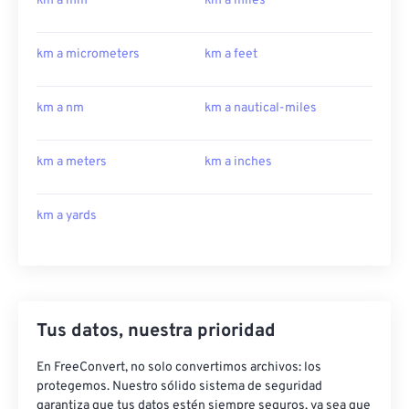
km a mm
km a miles
km a micrometers
km a feet
km a nm
km a nautical-miles
km a meters
km a inches
km a yards
Tus datos, nuestra prioridad
En FreeConvert, no solo convertimos archivos: los
protegemos. Nuestro sólido sistema de seguridad
garantiza que tus datos estén siempre seguros, ya sea que