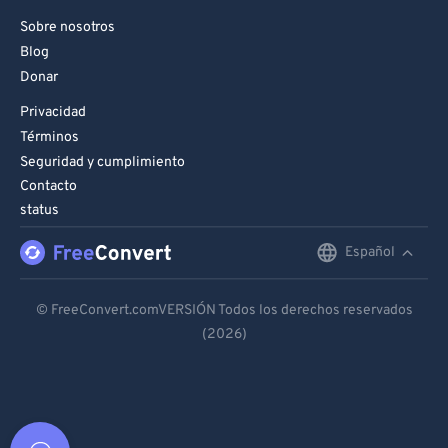
Sobre nosotros
Blog
Donar
Privacidad
Términos
Seguridad y cumplimiento
Contacto
status
Español
English
Deutsch
© FreeConvert.comVERSIÓN Todos los derechos reservados
(2026)
Español
Français
Português