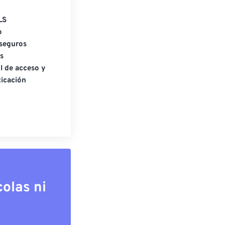
LS
o
seguros
s
l de acceso y
icación
olas ni