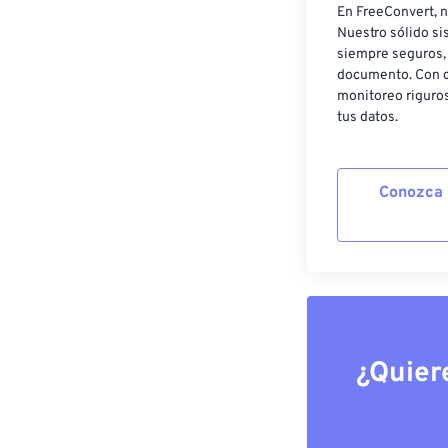
En FreeConvert, n
Nuestro sólido si
siempre seguros, 
documento. Con c
monitoreo riguros
tus datos.
Conozca 
¿Quier