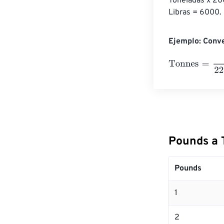
Toneladas x 200
Libras = 6000. 
Ejemplo: Conve
Tonnes
=
10 Po
Pounds a 
Pounds
1
2