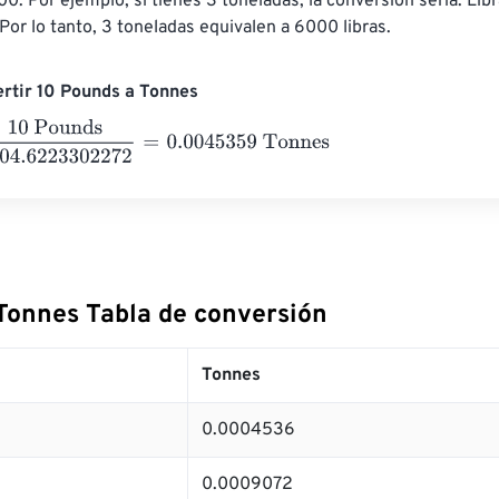
0. Por ejemplo, si tienes 3 toneladas, la conversión sería: Lib
Por lo tanto, 3 toneladas equivalen a 6000 libras.
rtir 10 Pounds a Tonnes
unds
2204.6223302272
=
0.0045359
Tonnes
Tonnes Tabla de conversión
Tonnes
0.0004536
0.0009072