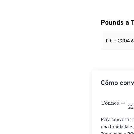
Pounds a 
1 lb ÷ 2204
Cómo conv
Tonnes
=
Pound
Para convertir 
una tonelada eq