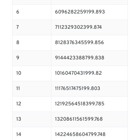
6
6096282259199.893
7
7112329302399.874
8
8128376345599.856
9
9144423388799.838
10
10160470431999.82
11
11176517475199.803
12
12192564518399.785
13
13208611561599.768
14
14224658604799.748