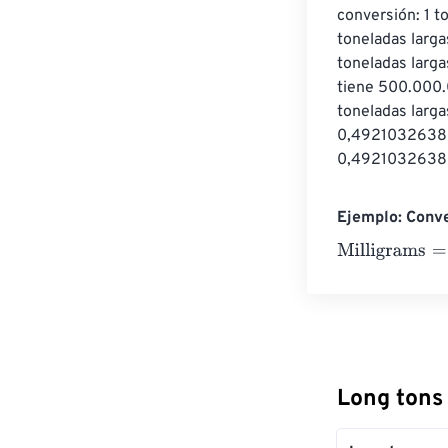
conversión: 1 t
toneladas larga
toneladas larg
tiene 500.000.0
toneladas larg
0,492103263806
0,49210326380
Ejemplo: Conve
Milligrams
=
10 
Long tons