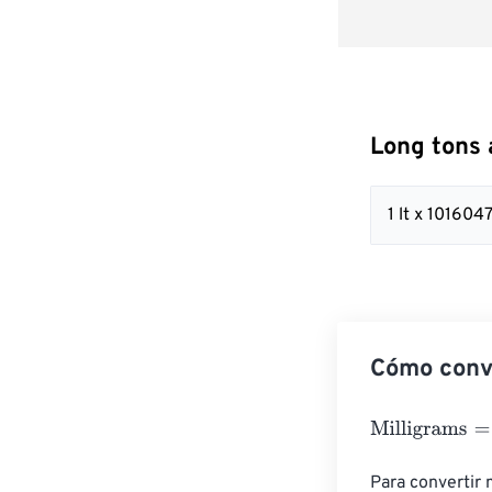
Long tons 
1 lt x 1016
Cómo conve
Milligrams
=
Lon
Para convertir 