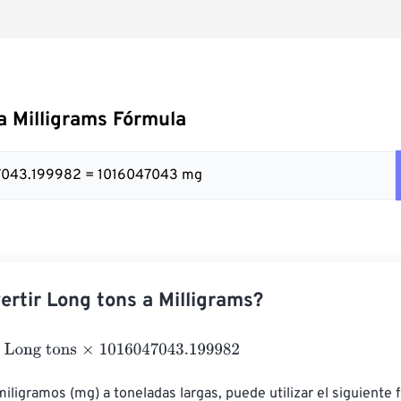
a Milligrams Fórmula
047043.199982 = 1016047043 mg
rtir Long tons a Milligrams?
g tons
×
1016047043.199982
miligramos (mg) a toneladas largas, puede utilizar el siguiente f