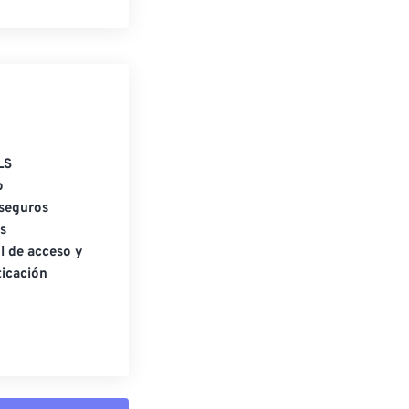
LS
o
seguros
s
l de acceso y
icación