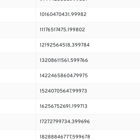
10160470431.99982
11176517475.199802
12192564518.399784
13208611561.599766
14224658604.79975
15240705647.99973
16256752691.199713
17272799734.399696
18288846777.599678