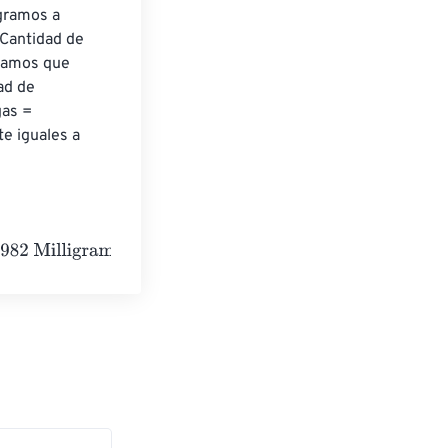
gramos a 
 Cantidad de 
gamos que 
ad de 
as = 
 iguales a 
ams