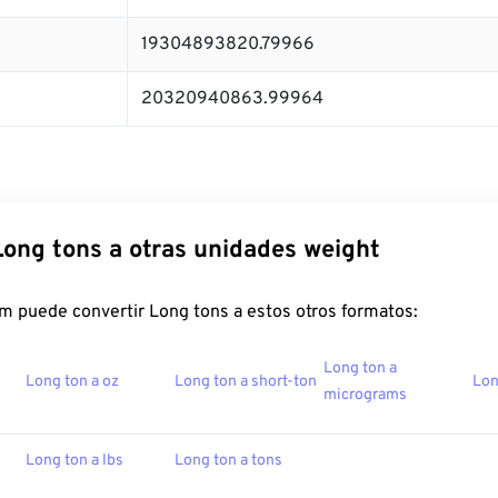
19304893820.79966
20320940863.99964
Long tons a otras unidades weight
m puede convertir Long tons a estos otros formatos:
Long ton a
Long ton a oz
Long ton a short-ton
Lon
micrograms
Long ton a lbs
Long ton a tons