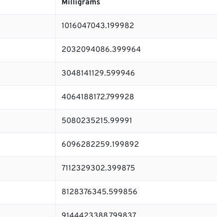
Milligrams
1016047043.199982
2032094086.399964
3048141129.599946
4064188172.799928
5080235215.99991
6096282259.199892
7112329302.399875
8128376345.599856
9144423388.799837