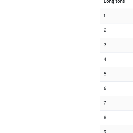
Long tons
1
2
3
4
5
6
7
8
9