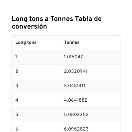
Long tons a Tonnes Tabla de
conversión
Long tons
Tonnes
1
1.016047
2
2.0320941
3
3.0481411
4
4.0641882
5
5.0802352
6
6.0962823