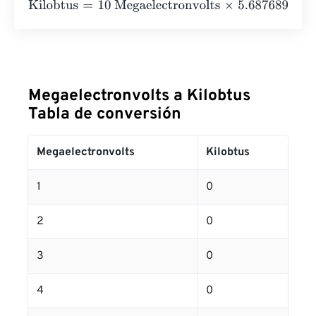
Kilobtus
=
10 Megaelectronvolts
×
5.687689138743355
e
-
Megaelectronvolts a Kilobtus
Tabla de conversión
Megaelectronvolts
Kilobtus
1
0
2
0
3
0
4
0