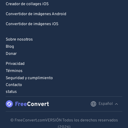
Creador de collages iOS
Convertidor de imágenes Android
Convertidor de imágenes iOS
Sobre nosotros
Blog
Donar
Privacidad
Términos
Seguridad y cumplimiento
Contacto
status
Español
English
Deutsch
© FreeConvert.comVERSIÓN Todos los derechos reservados
(2026)
Español