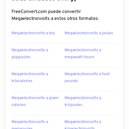
FreeConvert.com puede convertir
Megaelectronvolts a estos otros formatos:
Megaelectronvolts a btu
Megaelectronvolts a joules
Megaelectronvolts a
Megaelectronvolts a
gigajoules
megawatt-hours
Megaelectronvolts a
Megaelectronvolts a foot-
kilocalories
pounds
Megaelectronvolts a gram-
Megaelectronvolts a
calories
kilojoules
Megaelectronvolts a
Megaelectronvolts a
megajoules
kiloelectronvolts