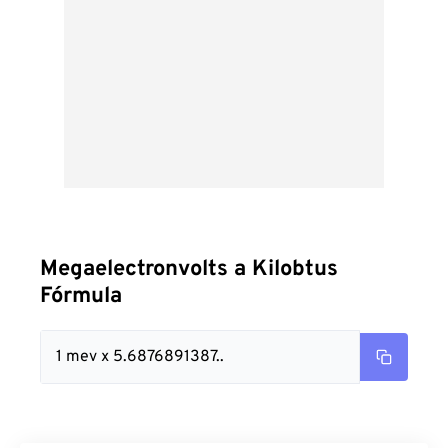
Megaelectronvolts a Kilobtus
Fórmula
1 mev x 5.6876891387..