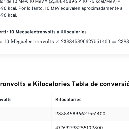
alor de 10 MeV: 10 MeV * (2,38845896 × 10^-5 kcal/MeV) = 
 kcal. Por lo tanto, 10 MeV equivalen aproximadamente a 
96 kcal.
rtir 10 Megaelectronvolts a Kilocalories
 Megaelectronvolts
×
238845896627551400
=
238845896627
onvolts a Kilocalories Tabla de conversi
volts
Kilocalories
238845896627551400
477691793255102800