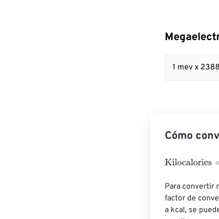
Megaelectr
1 mev x 238
Cómo conve
Kilocalories
=
Me
Para convertir 
factor de conve
a kcal, se pued