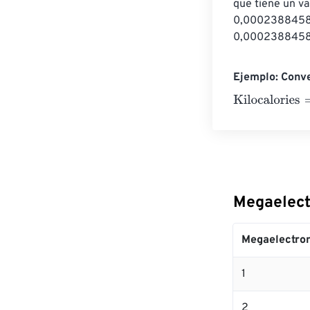
que tiene un v
0,000238845896
0,0002388458
Ejemplo: Conve
Kilocalories
=
10
Megaelectr
Megaelectron
1
2