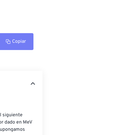
Copiar
l siguiente 
or dado en MeV 
, supongamos 