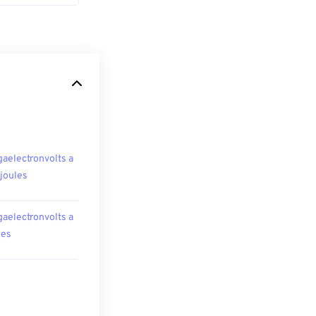
aelectronvolts a
ojoules
aelectronvolts a
les