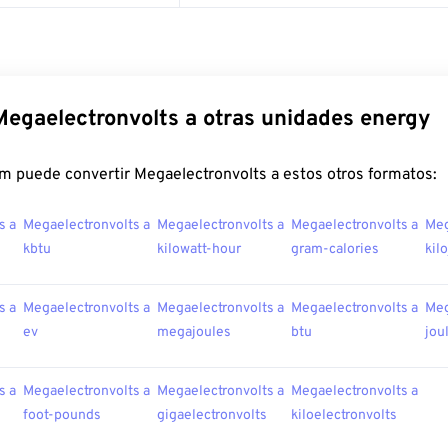
Megaelectronvolts a otras unidades energy
m puede convertir Megaelectronvolts a estos otros formatos:
s a
Megaelectronvolts a
Megaelectronvolts a
Megaelectronvolts a
Meg
kbtu
kilowatt-hour
gram-calories
kil
s a
Megaelectronvolts a
Megaelectronvolts a
Megaelectronvolts a
Meg
ev
megajoules
btu
jou
s a
Megaelectronvolts a
Megaelectronvolts a
Megaelectronvolts a
foot-pounds
gigaelectronvolts
kiloelectronvolts