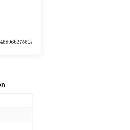
5514000
Kilocalories
ón