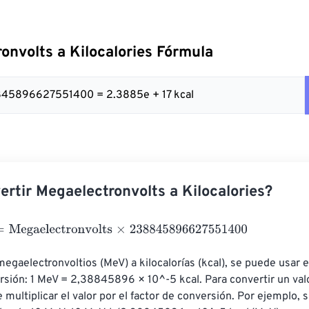
onvolts a Kilocalories Fórmula
845896627551400 = 2.3885e + 17 kcal
rtir Megaelectronvolts a Kilocalories?
gaelectronvolts
×
238845896627551400
megaelectronvoltios (MeV) a kilocalorías (kcal), se puede usar e
rsión: 1 MeV = 2,38845896 × 10^-5 kcal. Para convertir un val
e multiplicar el valor por el factor de conversión. Por ejemplo