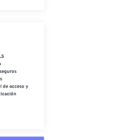
LS
o
seguros
s
l de acceso y
icación