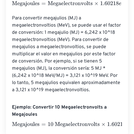
Megajoules
=
Megaelectronvolts
×
1.60218
e
-
19
Para convertir megajulios (MJ) a 
megaelectronvoltios (MeV), se puede usar el factor 
de conversión: 1 megajulio (MJ) = 6,242 x 10^18 
megaelectronvoltios (MeV). Para convertir de 
megajulios a megaelectronvoltios, se puede 
multiplicar el valor en megajulios por este factor 
de conversión. Por ejemplo, si se tienen 5 
megajulios (MJ), la conversión sería: 5 MJ * 
(6,242 x 10^18 MeV/MJ) = 3,121 x 10^19 MeV. Por 
lo tanto, 5 megajulios equivalen aproximadamente 
a 3,121 x 10^19 megaelectronvoltios.
Ejemplo: Convertir 10 Megaelectronvolts a
Megajoules
Megajoules
=
10 Megaelectronvolts
×
1.60218
e
-
19
=
0
Megaj