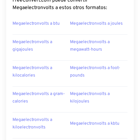
FreeConvert.com puede convertir
Megaelectronvolts a estos otros formatos:
Megaelectronvolts a btu
Megaelectronvolts a joules
Megaelectronvolts a
Megaelectronvolts a
gigajoules
megawatt-hours
Megaelectronvolts a
Megaelectronvolts a foot-
kilocalories
pounds
Megaelectronvolts a gram-
Megaelectronvolts a
calories
kilojoules
Megaelectronvolts a
Megaelectronvolts a kbtu
kiloelectronvolts