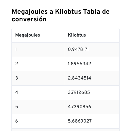
Megajoules a Kilobtus Tabla de
conversión
Megajoules
Kilobtus
1
0.9478171
2
1.8956342
3
2.8434514
4
3.7912685
5
4.7390856
6
5.6869027