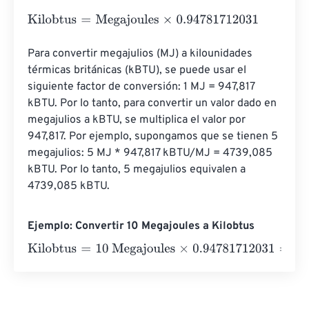
Kilobtus
=
Megajoules
×
0.94781712031
Para convertir megajulios (MJ) a kilounidades 
térmicas británicas (kBTU), se puede usar el 
siguiente factor de conversión: 1 MJ = 947,817 
kBTU. Por lo tanto, para convertir un valor dado en 
megajulios a kBTU, se multiplica el valor por 
947,817. Por ejemplo, supongamos que se tienen 5 
megajulios: 5 MJ * 947,817 kBTU/MJ = 4739,085 
kBTU. Por lo tanto, 5 megajulios equivalen a 
4739,085 kBTU.
Ejemplo: Convertir 10 Megajoules a Kilobtus
Kilobtus
=
10 Megajoules
×
0.94781712031
=
9.4781712
Kilo