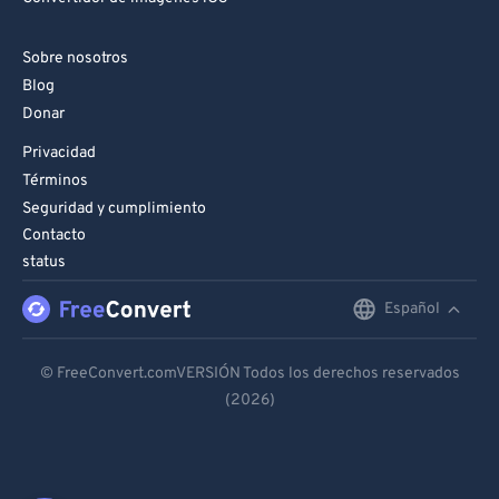
Sobre nosotros
Blog
Donar
Privacidad
Términos
Seguridad y cumplimiento
Contacto
status
Español
English
Deutsch
© FreeConvert.comVERSIÓN Todos los derechos reservados
(2026)
Español
Français
Português