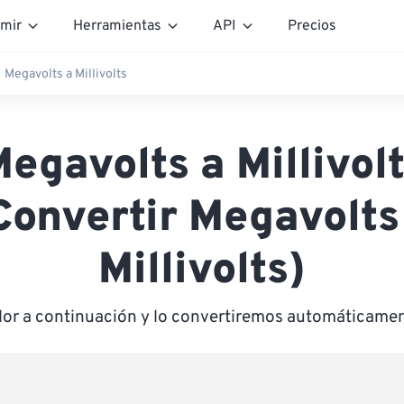
mir
Herramientas
API
Precios
Megavolts a Millivolts
egavolts a Millivol
Convertir Megavolts
Millivolts)
lor a continuación y lo convertiremos automáticament