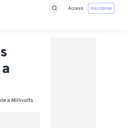
Acceso
Inscribirse
ts
 a
e a Millivolts