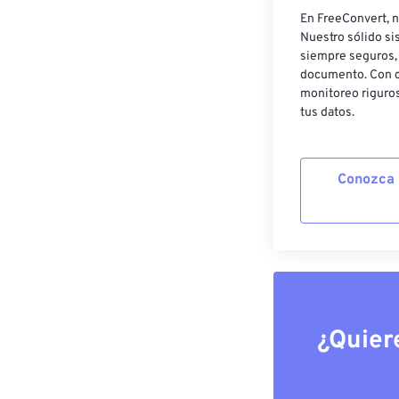
En FreeConvert, n
Nuestro sólido si
siempre seguros, 
documento. Con c
monitoreo riguros
tus datos.
Conozca 
¿Quier