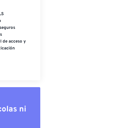
LS
o
seguros
s
l de acceso y
icación
olas ni