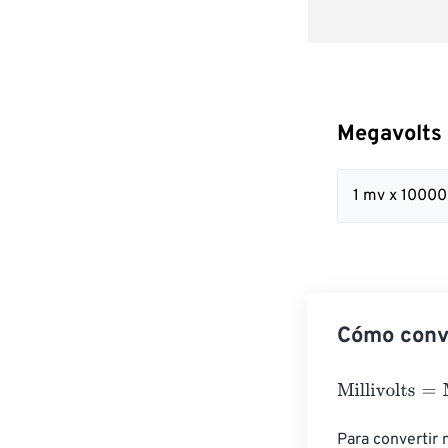
Megavolts 
1 mv x 1000
Cómo conve
Millivolts
=
Mega
Para convertir 