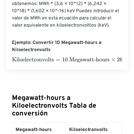
obtenemos: MWh * (3,6 × 10^12) * (6,242 × 
10^18) * (1,602 × 10^-16) keV Puedes introducir el 
valor de MWh en esta ecuación para calcular el 
valor equivalente en kiloelectronvoltios (keV).
Ejemplo: Convertir 10 Megawatt-hours a
Kiloelectronvolts
Kiloelectronvolts
=
10 Megawatt-hours
×
26845056410
=
2
Megawatt-hours a
Kiloelectronvolts Tabla de
conversión
Megawatt-hours
Kiloelectronvolts