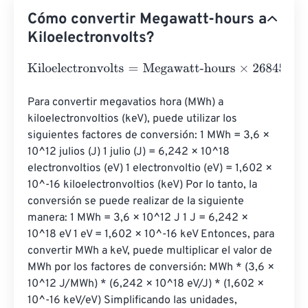
Cómo convertir Megawatt-hours a
Kiloelectronvolts?
Kiloelectronvolts
=
Megawatt-hours
×
26845056410
Para convertir megavatios hora (MWh) a 
kiloelectronvoltios (keV), puede utilizar los 
siguientes factores de conversión: 1 MWh = 3,6 × 
10^12 julios (J) 1 julio (J) = 6,242 × 10^18 
electronvoltios (eV) 1 electronvoltio (eV) = 1,602 × 
10^-16 kiloelectronvoltios (keV) Por lo tanto, la 
conversión se puede realizar de la siguiente 
manera: 1 MWh = 3,6 × 10^12 J 1 J = 6,242 × 
10^18 eV 1 eV = 1,602 × 10^-16 keV Entonces, para 
convertir MWh a keV, puede multiplicar el valor de 
MWh por los factores de conversión: MWh * (3,6 × 
10^12 J/MWh) * (6,242 × 10^18 eV/J) * (1,602 × 
10^-16 keV/eV) Simplificando las unidades, 