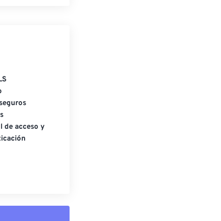
LS
o
seguros
s
l de acceso y
icación