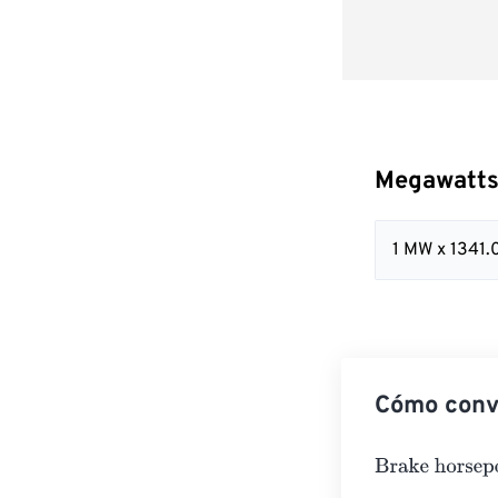
Megawatts
1 MW x 1341.
Cómo conv
Brake horsepo