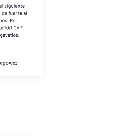
el siguiente 
 de fuerza al 
ios. Por 
a: 100 CV * 
gavatios.
n