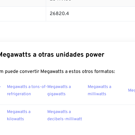
26820.4
Megawatts a otras unidades power
m puede convertir Megawatts a estos otros formatos:
-
Megawatts a tons-of-
Megawatts a
Megawatts a
Meg
refrigeration
gigawatts
milliwatts
Megawatts a
Megawatts a
kilowatts
decibels-milliwatt