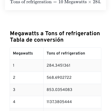
Tons of refrigeration
=
10 Megawatts
×
284.34513609
=
28
Megawatts a Tons of refrigeration
Tabla de conversión
Megawatts
Tons of refrigeration
1
284.3451361
2
568.6902722
3
853.0354083
4
1137.3805444