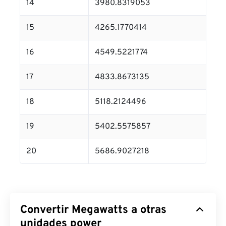
14
3980.8319053
15
4265.1770414
16
4549.5221774
17
4833.8673135
18
5118.2124496
19
5402.5575857
20
5686.9027218
Convertir Megawatts a otras
unidades power